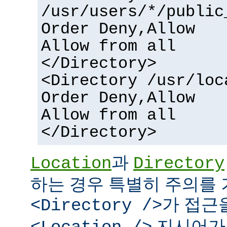
/usr/users/*/public
Order Deny,Allow
Allow from all
</Directory>
<Directory /usr/loc
Order Deny,Allow
Allow from all
</Directory>
과
Location
Directory
하는 경우 특별히 주의를 
가 접근
<Directory />
지시어가 