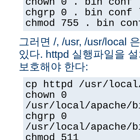
chown 0 . bin conf 
chgrp 0 . bin conf 
chmod 755 . bin con
그러면 /, /usr, /usr/loc
있다. httpd 실행파일을
보호해야 한다:
cp httpd /usr/local
chown 0
/usr/local/apache/b
chgrp 0
/usr/local/apache/b
chmod 511