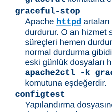
graceful-stop
Apache
artalan
httpd
durdurur. O an hizmet
süreçleri hemen durdu
normal durdurma gibidir
eski günlük dosyaları 
apache2ctl -k gra
komutuna eşdeğerdir.
configtest
Yapılandırma dosyasın