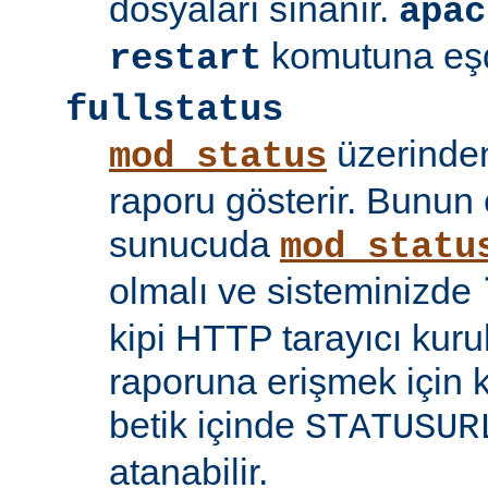
dosyaları sınanır.
apac
komutuna eşd
restart
fullstatus
üzerinden
mod_status
raporu gösterir. Bunun 
sunucuda
mod_statu
olmalı ve sisteminizde
kipi HTTP tarayıcı kuru
raporuna erişmek için 
betik içinde
STATUSUR
atanabilir.