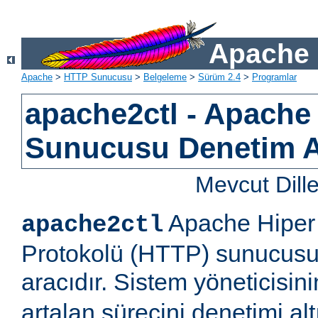
Apache 
Apache
>
HTTP Sunucusu
>
Belgeleme
>
Sürüm 2.4
>
Programlar
apache2ctl - Apach
Sunucusu Denetim 
Mevcut Dill
Apache Hiper 
apache2ctl
Protokolü (HTTP) sunucusu 
aracıdır. Sistem yöneticisi
artalan sürecini denetimi al