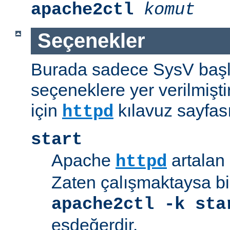
apache2ctl
komut
Seçenekler
Burada sadece SysV başl
seçeneklere yer verilmişt
için
kılavuz sayfas
httpd
start
Apache
artalan 
httpd
Zaten çalışmaktaysa bir
apache2ctl -k sta
eşdeğerdir.