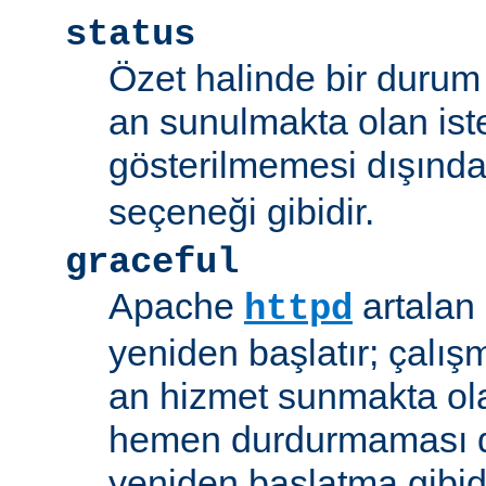
status
Özet halinde bir durum 
an sunulmakta olan ist
gösterilmemesi dışınd
seçeneği gibidir.
graceful
Apache
artalan
httpd
yeniden başlatır; çalışmı
an hizmet sunmakta ola
hemen durdurmaması d
yeniden başlatma gibidi