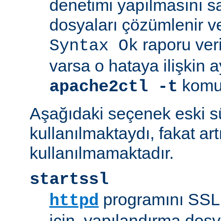
denetimi yapılmasını s
dosyaları çözümlenir ve
raporu veril
Syntax Ok
varsa o hataya ilişkin ayrı
komut
apache2ctl -t
Aşağıdaki seçenek eski 
kullanılmaktaydı, fakat art
kullanılmamaktadır.
startssl
programını SSL 
httpd
için, yapılandırma dosya