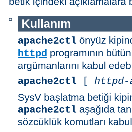
betik içindeki açıklamalara 
Kullanım
önyüz kipind
apache2ctl
programının bütün 
httpd
argümanlarını kabul edebil
apache2ctl
[
httpd-
SysV başlatma betiği kipi
aşağıda tanı
apache2ctl
sözcüklük komutları kabul