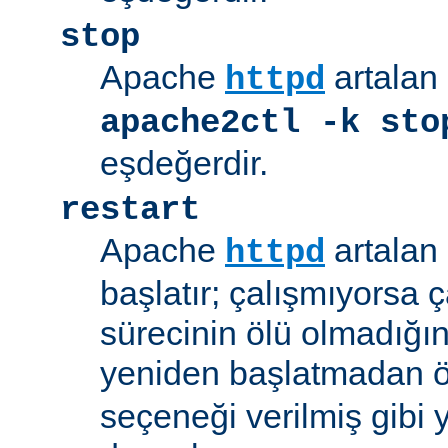
stop
Apache
artalan 
httpd
apache2ctl -k sto
eşdeğerdir.
restart
Apache
artalan 
httpd
başlatır; çalışmıyorsa çal
sürecinin ölü olmadığı
yeniden başlatmadan 
seçeneği verilmiş gibi