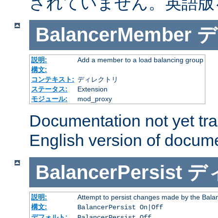
されていません。英語版
BalancerMember
デ
説明:
Add a member to a load balancing group
構文:
コンテキスト:
ディレクトリ
ステータス:
Extension
モジュール:
mod_proxy
Documentation not yet tr
English version of docum
BalancerPersist
デ
説明:
Attempt to persist changes made by the Bala
構文:
BalancerPersist On|Off
デフォルト:
BalancerPersist Off