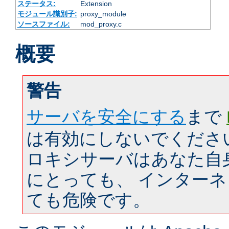
ステータス:
Extension
モジュール識別子:
proxy_module
ソースファイル:
mod_proxy.c
概要
警告
サーバを安全にする
まで
は有効にしないでくださ
ロキシサーバはあなた自
にとっても、 インター
ても危険です。