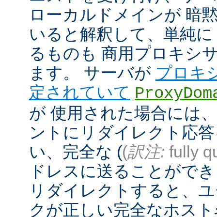
ローカルドメインが 暗
いると解釈して、単純に
るものも 商用プロキシ
ます。 サーバが
プロキ
定されていて
ProxyDom
が 使用された場合には、A
ントにリダイレクト応答
い、完全な (
(
訳注:
fully q
ドレスに送ることができ
リダイレクトすると、ユ
クが正しい完全なホスト