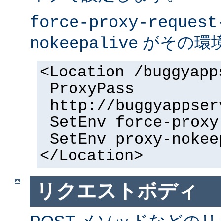
force-proxy-request
がその環
nokeepalive
<Location /buggyapp
ProxyPass
http://buggyappser
SetEnv force-proxy
SetEnv proxy-nokee
</Location>
リクエストボディ
POST メソッドなどの