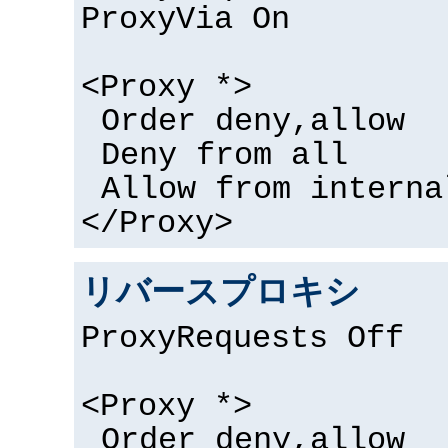
ProxyVia On
<Proxy *>
Order deny,allow
Deny from all
Allow from interna
</Proxy>
リバースプロキシ
ProxyRequests Off
<Proxy *>
Order deny,allow