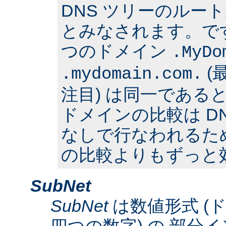
DNS ツリーのルー
とみなされます。で
つのドメイン
.MyDo
(
.mydomain.com.
注目) は同一である
ドメインの比較は D
なしで行なわれるた
の比較よりもずっと
SubNet
SubNet
は数値形式 (
四つの数字) の 部分