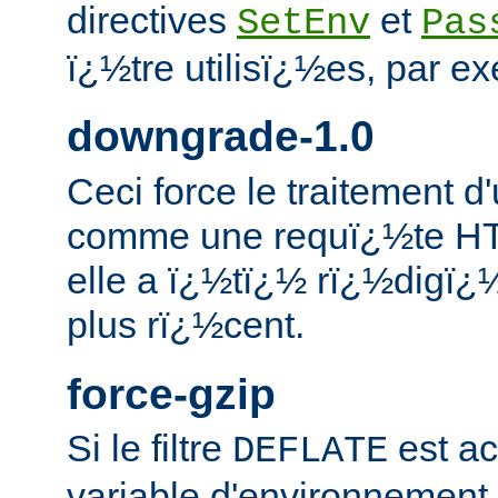
directives
et
SetEnv
Pas
ï¿½tre utilisï¿½es, par e
downgrade-1.0
Ceci force le traitement 
comme une requï¿½te H
elle a ï¿½tï¿½ rï¿½digï¿
plus rï¿½cent.
force-gzip
Si le filtre
est ac
DEFLATE
variable d'environnement 