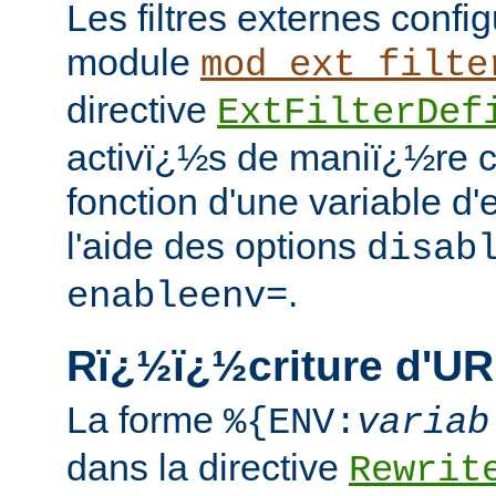
Les filtres externes confi
module
mod_ext_filte
directive
ExtFilterDef
activï¿½s de maniï¿½re c
fonction d'une variable d
l'aide des options
disab
.
enableenv=
Rï¿½ï¿½criture d'U
La forme
%{ENV:
variab
dans la directive
Rewrit