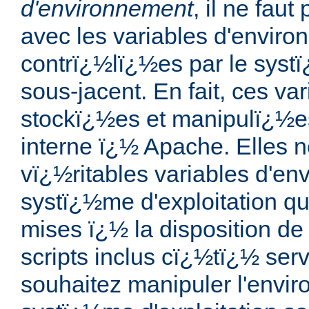
d'environnement
, il ne fau
avec les variables d'envir
contrï¿½lï¿½es par le systï
sous-jacent. En fait, ces va
stockï¿½es et manipulï¿½es
interne ï¿½ Apache. Elles 
vï¿½ritables variables d'e
systï¿½me d'exploitation qu
mises ï¿½ la disposition de 
scripts inclus cï¿½tï¿½ serv
souhaitez manipuler l'envi