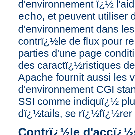
d'environnement ï¿½ l'ai
, et peuvent utiliser
echo
d'environnement dans le
contrï¿½le de flux pour r
parties d'une page condit
des caractï¿½ristiques de
Apache fournit aussi les v
d'environnement CGI sta
SSI comme indiquï¿½ plus
dï¿½tails, se rï¿½fï¿½rer
Contrï¿½le d'accï¿½