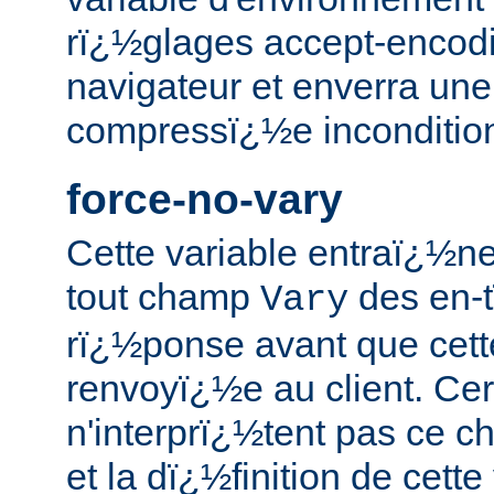
rï¿½glages accept-encodi
navigateur et enverra une
compressï¿½e inconditio
force-no-vary
Cette variable entraï¿½n
tout champ
des en-t
Vary
rï¿½ponse avant que cett
renvoyï¿½e au client. Cert
n'interprï¿½tent pas ce 
et la dï¿½finition de cett