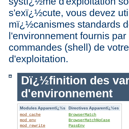
systï¿½me d'exploitation so
s'exï¿½cute, vous devez util
mï¿½canismes standards de
l'environnement fournis par 
commandes (shell) de votr
d'exploitation.
Dï¿½finition des va
d'environnement
Modules Apparentï¿½s
Directives Apparentï¿½es
mod_cache
BrowserMatch
mod_env
BrowserMatchNoCase
mod_rewrite
PassEnv