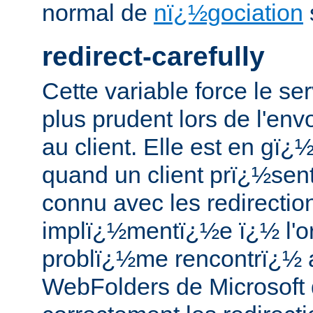
normal de
nï¿½gociation
redirect-carefully
Cette variable force le se
plus prudent lors de l'env
au client. Elle est en gï¿
quand un client prï¿½se
connu avec les redirection
implï¿½mentï¿½e ï¿½ l'or
problï¿½me rencontrï¿½ av
WebFolders de Microsoft 