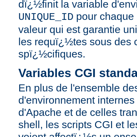
dï¿½finit la variable d'e
pour chaque 
UNIQUE_ID
valeur qui est garantie un
les requï¿½tes sous des c
spï¿½cifiques.
Variables CGI stand
En plus de l'ensemble des
d'environnement internes 
d'Apache et de celles tra
shell, les scripts CGI et 
voient affectï¿½s un ens