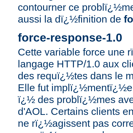
contourner ce problï¿½me
aussi la dï¿½finition de
f
force-response-1.0
Cette variable force une
langage HTTP/1.0 aux cli
des requï¿½tes dans le 
Elle fut implï¿½mentï¿½e 
ï¿½ des problï¿½mes ave
d'AOL. Certains clients 
ne rï¿½agissent pas corr