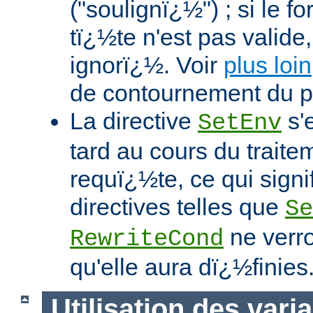
("soulignï¿½") ; si le f
tï¿½te n'est pas valide,
ignorï¿½. Voir
plus loin
de contournement du 
La directive
s'
SetEnv
tard au cours du traite
requï¿½te, ce qui signi
directives telles que
Se
ne verro
RewriteCond
qu'elle aura dï¿½finies
Utilisation des vari