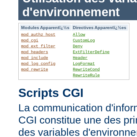
d'environnement
Modules Apparentï¿½s
Directives Apparentï¿½es
mod_authz_host
Allow
mod_cgi
CustomLog
mod_ext_filter
Deny
mod_headers
ExtFilterDefine
mod_include
Header
mod_log_config
LogFormat
mod_rewrite
RewriteCond
RewriteRule
Scripts CGI
La communication d'inform
CGI constitue une des prin
des variables d'environ