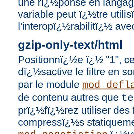
une rï¿½ponse en langage
variable peut ï¿½tre utili
l'interopï¿½rabilitï¿½ ave
gzip-only-text/html
Positionnï¿½e ï¿½ "1", ce
dï¿½sactive le filtre en so
par le module
mod_defl
de contenu autres que
te
prï¿½fï¿½rez utiliser des 
compressï¿½s statiqueme
ï¿½va