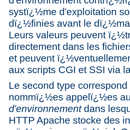
d'environnement contrï¿½lï
systï¿½me d'exploitation so
dï¿½finies avant le dï¿½ma
Leurs valeurs peuvent ï¿½tr
directement dans les fichier
et peuvent ï¿½ventuellemen
aux scripts CGI et SSI via l
Le second type correspond 
nommï¿½es appelï¿½es a
d'environnement
dans lesqu
HTTP Apache stocke des in