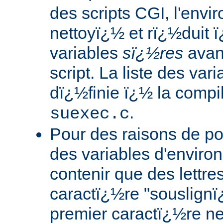
des scripts CGI, l'envi
nettoyï¿½ et rï¿½duit
variables
sï¿½res
avant
script. La liste des var
dï¿½finie ï¿½ la compi
.
suexec.c
Pour des raisons de po
des variables d'envir
contenir que des lettres,
caractï¿½re "souslignï¿
premier caractï¿½re ne