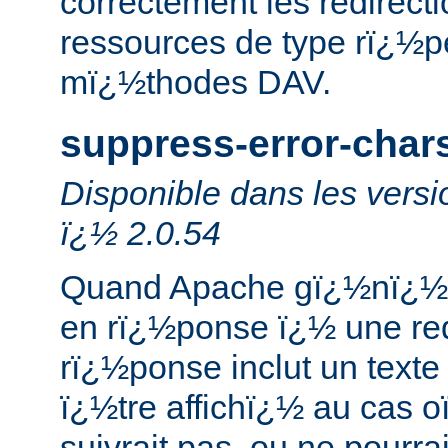
correctement les redirect
ressources de type rï¿½pe
mï¿½thodes DAV.
suppress-error-char
Disponible dans les vers
ï¿½ 2.0.54
Quand Apache gï¿½nï¿½re
en rï¿½ponse ï¿½ une req
rï¿½ponse inclut un texte
ï¿½tre affichï¿½ au cas oï
suivrait pas, ou ne pourra