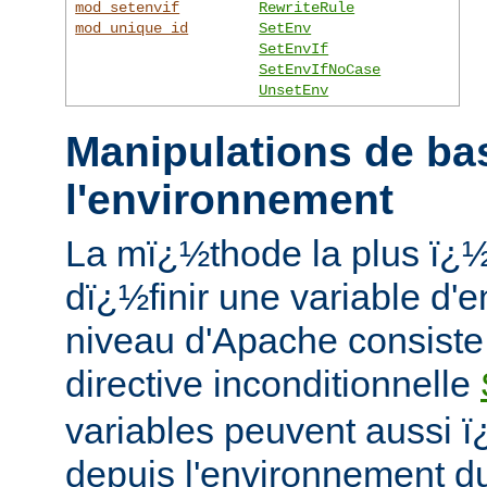
mod_setenvif
RewriteRule
mod_unique_id
SetEnv
SetEnvIf
SetEnvIfNoCase
UnsetEnv
Manipulations de ba
l'environnement
La mï¿½thode la plus ï¿
dï¿½finir une variable d'
niveau d'Apache consiste ï
directive inconditionnelle
variables peuvent aussi ï
depuis l'environnement du