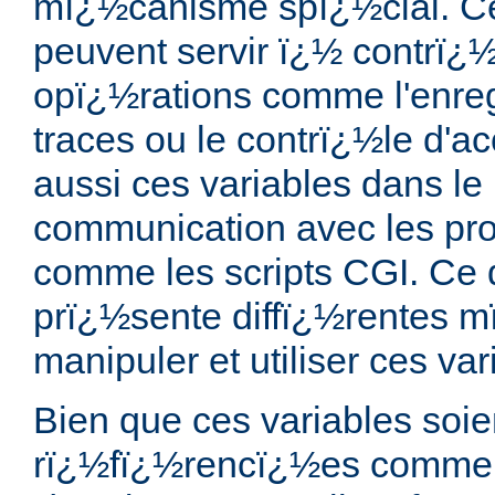
mï¿½canisme spï¿½cial. Ce
peuvent servir ï¿½ contrï¿½
opï¿½rations comme l'enre
traces ou le contrï¿½le d'ac
aussi ces variables dans 
communication avec les pr
comme les scripts CGI. Ce
prï¿½sente diffï¿½rentes 
manipuler et utiliser ces var
Bien que ces variables soie
rï¿½fï¿½rencï¿½es comm