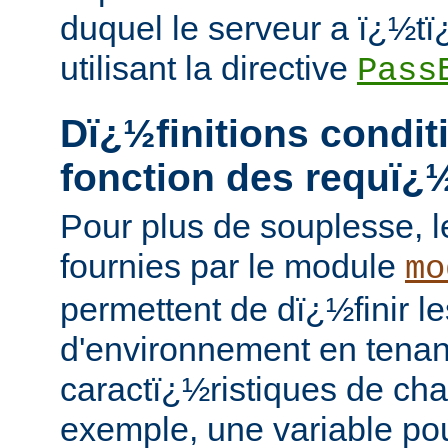
duquel le serveur a ï¿½
utilisant la directive
Pass
Dï¿½finitions condit
fonction des requï¿
Pour plus de souplesse, l
fournies par le module
mo
permettent de dï¿½finir le
d'environnement en tena
caractï¿½ristiques de ch
exemple, une variable pou