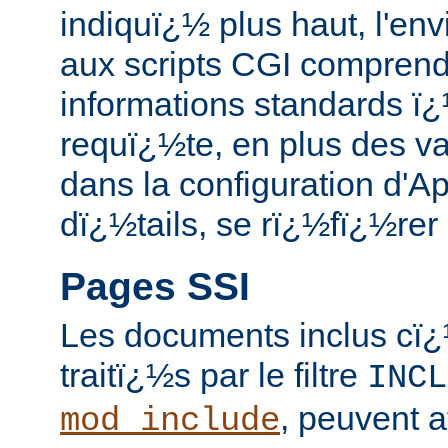
indiquï¿½ plus haut, l'en
aux scripts CGI compren
informations standards ï
requï¿½te, en plus des va
dans la configuration d'A
dï¿½tails, se rï¿½fï¿½rer
Pages SSI
Les documents inclus cï¿
traitï¿½s par le filtre
INCL
, peuvent a
mod_include