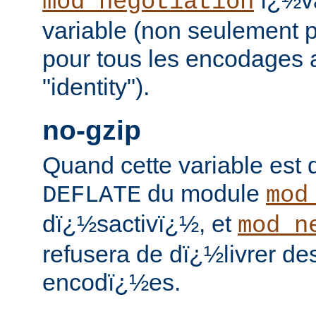
mod_negotiation
variable (non seulement p
pour tous les encodages 
"identity").
no-gzip
Quand cette variable est dï
du module
DEFLATE
mod
dï¿½sactivï¿½, et
mod_n
refusera de dï¿½livrer de
encodï¿½es.